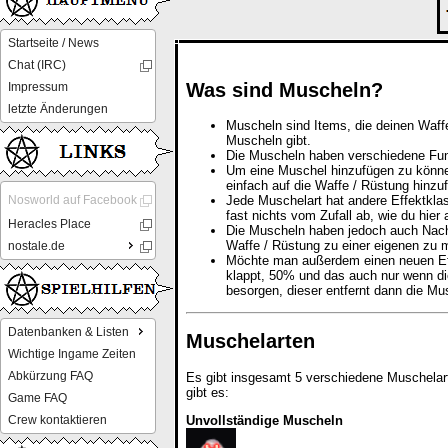
Startseite / News
Chat (IRC)
Was sind Muscheln?
Impressum
letzte Änderungen
Muscheln sind Items, die deinen Waffe
Muscheln gibt.
Die Muscheln haben verschiedene Fund
Um eine Muschel hinzufügen zu könne
einfach auf die Waffe / Rüstung hinzu
Nosworld auf Facebook
Jede Muschelart hat andere Effektkla
fast nichts vom Zufall ab, wie du hier 
Heracles Place
Die Muscheln haben jedoch auch Nacht
Waffe / Rüstung zu einer eigenen zu
nostale.de
Möchte man außerdem einen neuen Effe
klappt, 50% und das auch nur wenn di
besorgen, dieser entfernt dann die Mu
Datenbanken & Listen
Muschelarten
Wichtige Ingame Zeiten
Abkürzung FAQ
Es gibt insgesamt 5 verschiedene Muschelart
gibt es:
Game FAQ
Unvollständige Muscheln
Crew kontaktieren