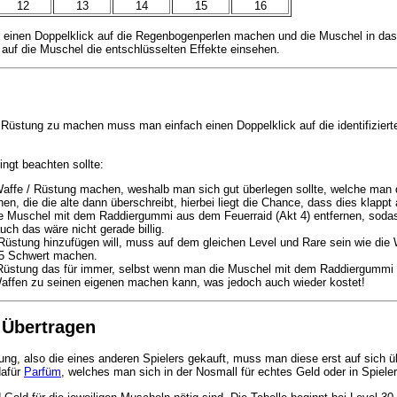
12
13
14
15
16
 einen Doppelklick auf die Regenbogenperlen machen und die Muschel in das
auf die Muschel die entschlüsselten Effekte einsehen.
Rüstung zu machen muss man einfach einen Doppelklick auf die identifizier
ngt beachten sollte:
affe / Rüstung machen, weshalb man sich gut überlegen sollte, welche man 
, die die alte dann überschreibt, hierbei liegt die Chance, dass dies klappt a
te Muschel mit dem Raddiergummi aus dem Feuerraid (Akt 4) entfernen, sodass
h das wäre nicht gerade billig.
Rüstung hinzufügen will, muss auf dem gleichen Level und Rare sein wie die W
R5 Schwert machen.
 Rüstung das für immer, selbst wenn man die Muschel mit dem Raddiergummi 
ffen zu seinen eigenen machen kann, was jedoch auch wieder kostet!
Übertragen
ng, also die eines anderen Spielers gekauft, muss man diese erst auf sich 
dafür
Parfüm
, welches man sich in der Nosmall für echtes Geld oder in Spiel