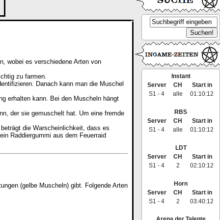
en, wobei es verschiedene Arten von
Instant
chtig zu farmen.
entifizieren. Danach kann man die Muschel
Server
CH
Start in
S1 - 4
alle
01:10:11
ung erhalten kann. Bei den Muscheln hängt
RBS
nn, der sie gemuschelt hat. Um eine fremde
Server
CH
Start in
eträgt die Warscheinlichkeit, dass es
S1 - 4
alle
01:10:11
h ein Raddiergummi aus dem Feuerraid
LDT
Server
CH
Start in
S1 - 4
2
02:10:11
Horn
tungen (gelbe Muscheln) gibt. Folgende Arten
Server
CH
Start in
S1 - 4
2
03:40:11
Arena der Talente