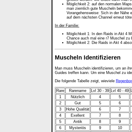
Möglichkeit 2: auf den normalen Maps
man ziemlich gute Muscheln bekomm
Vorangehensweise: Sich in der Nähe 
auf dem nächsten Channel erneut töt
In der Familie:
Möglichkeit 1: In den Raids in Akt 4
Chance auch mal eine r7 Muschel zu
Möglichkeit 2: Die Raids in Akt 4 abs
Muscheln Identifizieren
Man muss Muscheln identifizieren, um an ihr
Guides treffen kann. Um eine Muschel zu ide
Die folgende Tabelle zeigt, wieviele
Regenbog
Rare
Rarename
Lvl 30 - 39
Lvl 40 - 49
1
Nützlich
4
5
2
Gut
5
6
3
Hohe Qualität
6
7
4
Exellent
7
8
5
Antik
8
9
6
Mysteriös
9
10