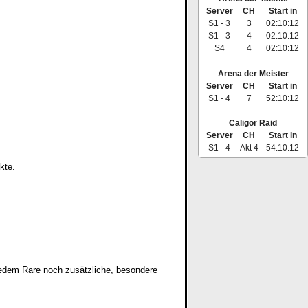
Server
CH
Start in
S1 - 3
3
02:10:11
S1 - 3
4
02:10:11
S4
4
02:10:11
Arena der Meister
Server
CH
Start in
S1 - 4
7
52:10:11
Caligor Raid
Server
CH
Start in
S1 - 4
Akt 4
54:10:11
kte.
jedem Rare noch zusätzliche, besondere