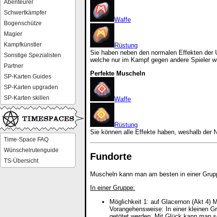
Abenteurer
Schwertkämpfer
Waffe
Bogenschütze
Magier
Kampfkünstler
Rüstung
Sie haben neben den normalen Effekten der U
Sonstige Spezialisten
welche nur im Kampf gegen andere Spieler w
Partner
Perfekte Muscheln
SP-Karten Guides
SP-Karten upgraden
SP-Karten skillen
Waffe
Rüstung
Sie können alle Effekte haben, weshalb der 
Time-Space FAQ
Wünschelrutenguide
Fundorte
TS-Übersicht
Muscheln kann man am besten in einer Grupp
In einer Gruppe:
Möglichkeit 1: auf Glacernon (Akt 4) 
Vorangehensweise: In einer kleinen G
getötet werden. Mit Glück kann man 