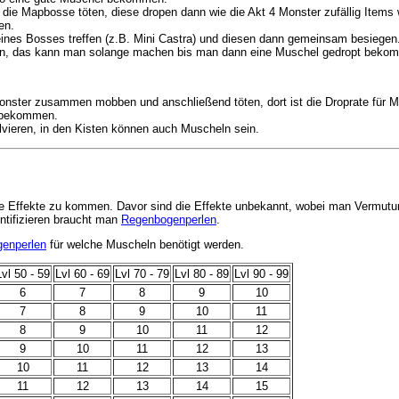
 die Mapbosse töten, diese dropen dann wie die Akt 4 Monster zufällig Item
en.
eines Bosses treffen (z.B. Mini Castra) und diesen dann gemeinsam besieg
en, das kann man solange machen bis man dann eine Muschel gedropt beko
 Monster zusammen mobben und anschließend töten, dort ist die Droprate für 
 bekommen.
olvieren, in den Kisten können auch Muscheln sein.
e Effekte zu kommen. Davor sind die Effekte unbekannt, wobei man Vermutun
ntifizieren braucht man
Regenbogenperlen
.
enperlen
für welche Muscheln benötigt werden.
Lvl 50 - 59
Lvl 60 - 69
Lvl 70 - 79
Lvl 80 - 89
Lvl 90 - 99
6
7
8
9
10
7
8
9
10
11
8
9
10
11
12
9
10
11
12
13
10
11
12
13
14
11
12
13
14
15