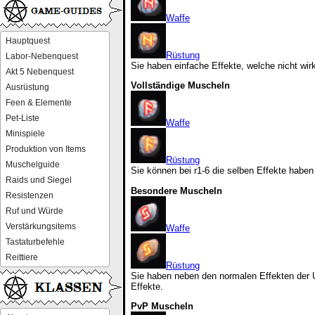
Waffe
Hauptquest
Rüstung
Labor-Nebenquest
Sie haben einfache Effekte, welche nicht wirk
Akt 5 Nebenquest
Vollständige Muscheln
Ausrüstung
Feen & Elemente
Pet-Liste
Waffe
Minispiele
Produktion von Items
Rüstung
Muschelguide
Sie können bei r1-6 die selben Effekte haben
Raids und Siegel
Besondere Muscheln
Resistenzen
Ruf und Würde
Verstärkungsitems
Waffe
Tastaturbefehle
Reittiere
Rüstung
Sie haben neben den normalen Effekten der U
Effekte.
PvP Muscheln