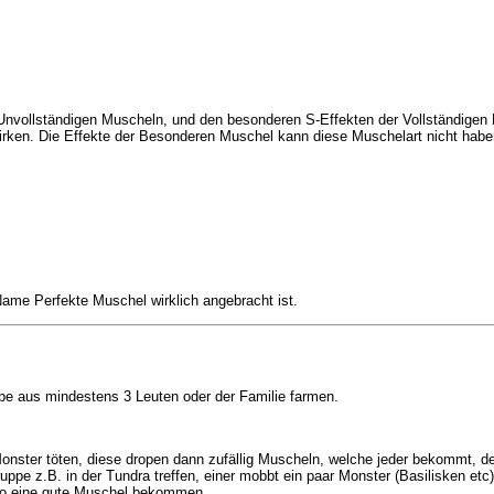
nvollständigen Muscheln, und den besonderen S-Effekten der Vollständigen M
irken. Die Effekte der Besonderen Muschel kann diese Muschelart nicht habe
Name Perfekte Muschel wirklich angebracht ist.
e aus mindestens 3 Leuten oder der Familie farmen.
Monster töten, diese dropen dann zufällig Muscheln, welche jeder bekommt, d
ruppe z.B. in der Tundra treffen, einer mobbt ein paar Monster (Basilisken
so eine gute Muschel bekommen.