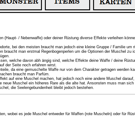
n (Haupt- / Nebenwaffe) oder deiner Rüstung diverse Effekte verleihen könn
orte, bei den meisten braucht man jedoch eine kleine Gruppe / Familie um ri
n braucht man erstmal Regenbogenperlen um die Optionen der Muschel zu id
fügen.
ssen, welche davon abh ängig sind, welche Effekte deine Waffe / deine Rüst
auf der Seite noch erfahren wirst.
eile, da eine gemuschelte Waffe nur von dem Charakter getragen werden ka
 machen braucht man Parfüm.
kt auf eine Muschel machen, hat jedoch noch eine andere Muschel darauf, b
e neue Muschel ein höheres Rare als die alte hat. Ansonsten muss man sic
schel, die Seelengebundenheit bleibt jedoch bestehen.
en, wobei es jede Muschel entweder für Waffen (rote Muscheln) oder für Rüs