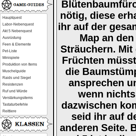
Blütenbaumfür
nötig, diese erha
Hauptquest
ihr auf der gesa
Labor-Nebenquest
Akt 5 Nebenquest
Map an den
Ausrüstung
Feen & Elemente
Sträuchern. Mit
Pet-Liste
Früchten müsst
Minispiele
Produktion von Items
die Baumstüm
Muschelguide
Raids und Siegel
ansprechen u
Resistenzen
wenn nichts
Ruf und Würde
Verstärkungsitems
dazwischen ko
Tastaturbefehle
Reittiere
seid ihr auf d
anderen Seite. B