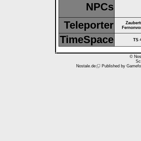
NPCs
Teleporter
Zaubert
Fernonvo
TimeSpace
TS 
© Nos
Scr
Nostale.de
Published by
Gamefo