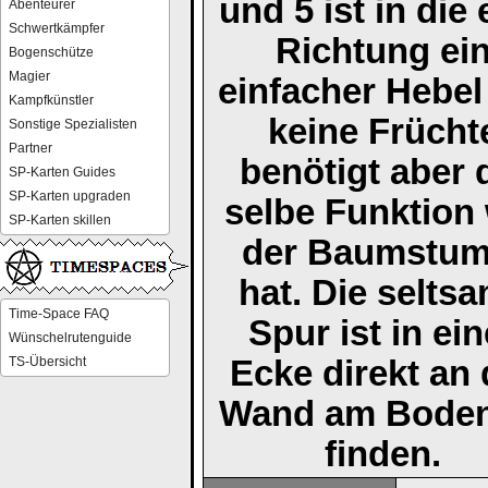
und 5 ist in die 
Abenteurer
Schwertkämpfer
Richtung ei
Bogenschütze
Magier
einfacher Hebel
Kampfkünstler
keine Frücht
Sonstige Spezialisten
Partner
benötigt aber 
SP-Karten Guides
SP-Karten upgraden
selbe Funktion
SP-Karten skillen
der Baumstum
hat. Die selts
Time-Space FAQ
Spur ist in ein
Wünschelrutenguide
TS-Übersicht
Ecke direkt an 
Wand am Boden
finden.