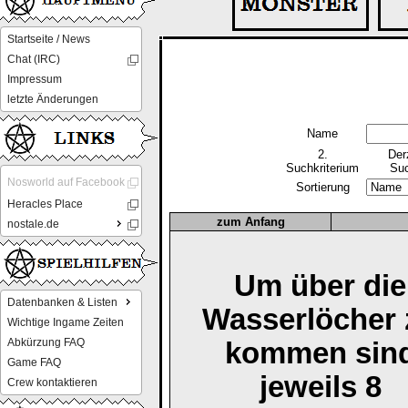
Startseite / News
Chat (IRC)
Impressum
letzte Änderungen
Name
2.
Der
Suchkriterium
Suc
Nosworld auf Facebook
Sortierung
Heracles Place
zum Anfang
nostale.de
Um über die
Datenbanken & Listen
Wasserlöcher 
Wichtige Ingame Zeiten
Abkürzung FAQ
kommen sin
Game FAQ
jeweils 8
Crew kontaktieren