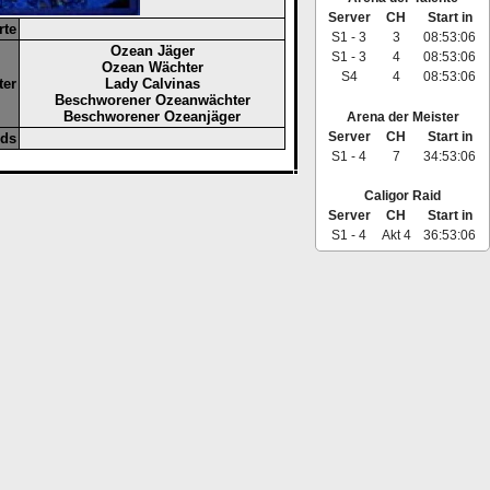
Server
CH
Start in
rte
S1 - 3
3
08:53:06
Ozean Jäger
S1 - 3
4
08:53:06
Ozean Wächter
S4
4
08:53:06
ter
Lady Calvinas
Beschworener Ozeanwächter
Beschworener Ozeanjäger
Arena der Meister
Server
CH
Start in
ids
S1 - 4
7
34:53:06
Caligor Raid
Server
CH
Start in
S1 - 4
Akt 4
36:53:06