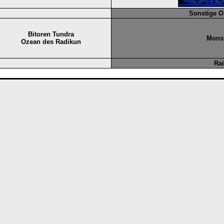
Sonstige O
Bitoren Tundra
Mons
Ozean des Radikun
Ra