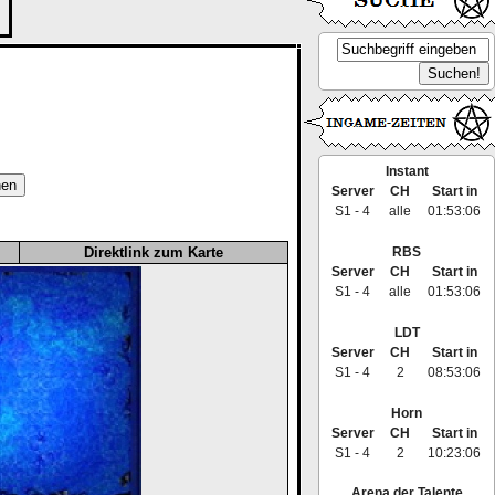
Instant
Server
CH
Start in
S1 - 4
alle
01:53:06
RBS
Direktlink zum Karte
Server
CH
Start in
S1 - 4
alle
01:53:06
LDT
Server
CH
Start in
S1 - 4
2
08:53:06
Horn
Server
CH
Start in
S1 - 4
2
10:23:06
Arena der Talente