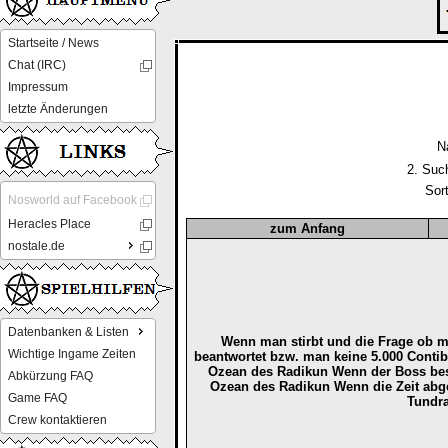
Startseite / News
Chat (IRC)
Impressum
letzte Änderungen
N
2. Suc
Sor
Nosworld auf Facebook
Heracles Place
zum Anfang
nostale.de
Datenbanken & Listen
Wenn man stirbt und die Frage ob m
Wichtige Ingame Zeiten
beantwortet bzw. man keine 5.000 Conti
Ozean des Radikun Wenn der Boss besi
Abkürzung FAQ
Ozean des Radikun Wenn die Zeit abgel
Game FAQ
Tundr
Crew kontaktieren