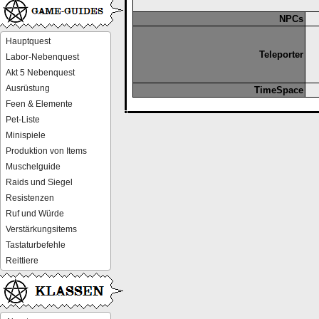
NPCs
Hauptquest
Teleporter
Labor-Nebenquest
Akt 5 Nebenquest
Ausrüstung
TimeSpace
Feen & Elemente
Pet-Liste
Minispiele
Produktion von Items
Muschelguide
Raids und Siegel
Resistenzen
Ruf und Würde
Verstärkungsitems
Tastaturbefehle
Reittiere