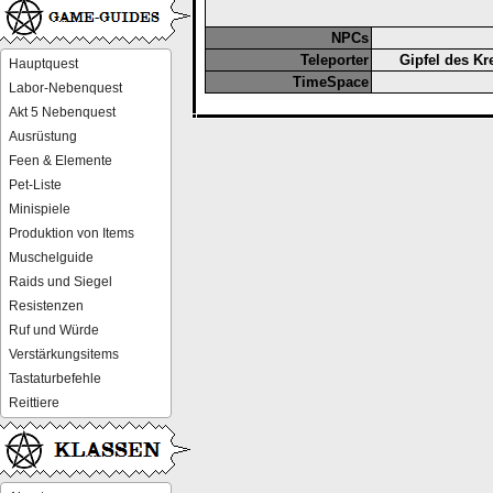
NPCs
Teleporter
Gipfel des K
Hauptquest
TimeSpace
Labor-Nebenquest
Akt 5 Nebenquest
Ausrüstung
Feen & Elemente
Pet-Liste
Minispiele
Produktion von Items
Muschelguide
Raids und Siegel
Resistenzen
Ruf und Würde
Verstärkungsitems
Tastaturbefehle
Reittiere