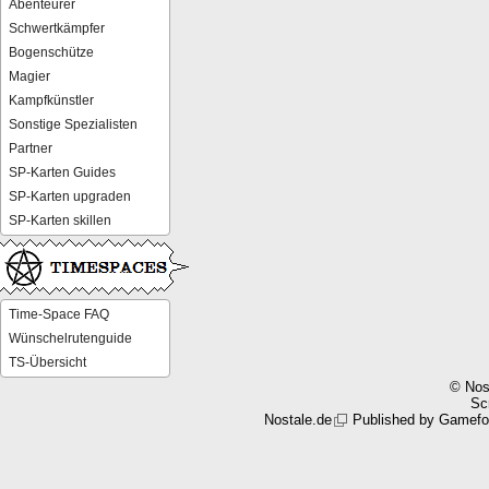
Abenteurer
Schwertkämpfer
Bogenschütze
Magier
Kampfkünstler
Sonstige Spezialisten
Partner
SP-Karten Guides
SP-Karten upgraden
SP-Karten skillen
Time-Space FAQ
Wünschelrutenguide
TS-Übersicht
© Nos
Scr
Nostale.de
Published by
Gamefo