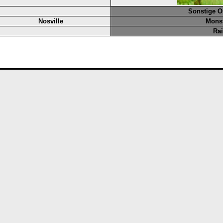
Sonstige O
Nosville
Mons
Ra