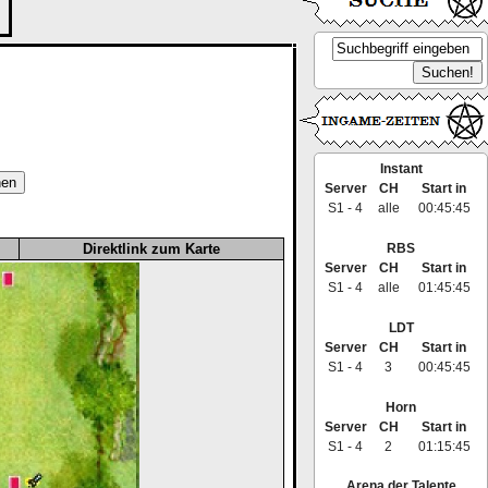
Instant
Server
CH
Start in
S1 - 4
alle
00:45:44
RBS
Direktlink zum Karte
Server
CH
Start in
S1 - 4
alle
01:45:44
LDT
Server
CH
Start in
S1 - 4
3
00:45:44
Horn
Server
CH
Start in
S1 - 4
2
01:15:44
Arena der Talente