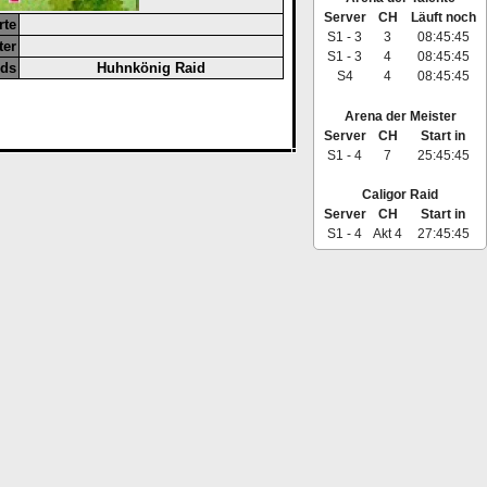
Server
CH
Läuft noch
rte
S1 - 3
3
08:45:44
ter
S1 - 3
4
08:45:44
ids
Huhnkönig Raid
S4
4
08:45:44
Arena der Meister
Server
CH
Start in
S1 - 4
7
25:45:44
Caligor Raid
Server
CH
Start in
S1 - 4
Akt 4
27:45:44