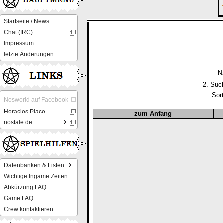
Startseite / News
Chat (IRC)
Impressum
letzte Änderungen
N
2. Suc
Sor
Nosworld auf Facebook
Heracles Place
zum Anfang
nostale.de
Datenbanken & Listen
Wichtige Ingame Zeiten
Abkürzung FAQ
Game FAQ
Crew kontaktieren