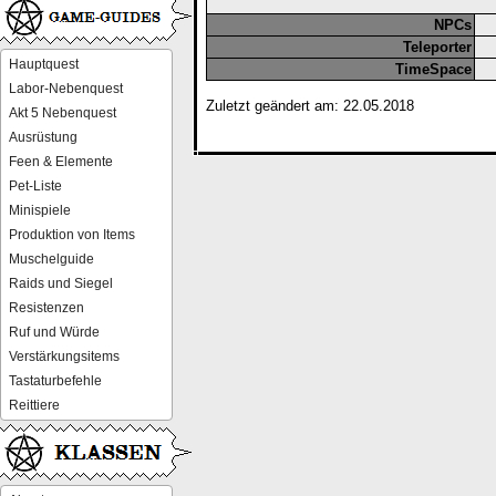
NPCs
Teleporter
Hauptquest
TimeSpace
Labor-Nebenquest
Zuletzt geändert am: 22.05.2018
Akt 5 Nebenquest
Ausrüstung
Feen & Elemente
Pet-Liste
Minispiele
Produktion von Items
Muschelguide
Raids und Siegel
Resistenzen
Ruf und Würde
Verstärkungsitems
Tastaturbefehle
Reittiere