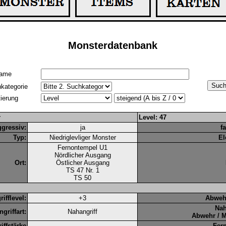
Monsterdatenbank
ame
kategorie
tierung
r
Level: 47
gressiv:
ja
f
Typ:
Niedriglevliger Monster
El
Fernontempel U1
Nördlicher Ausgang
Ort:
Östlicher Ausgang
TS 47 Nr. 1
TS 50
rifflevel:
+3
Abwehr
Na
ngriffart:
Nahangriff
Abwehr / M
iffstärke
Fer