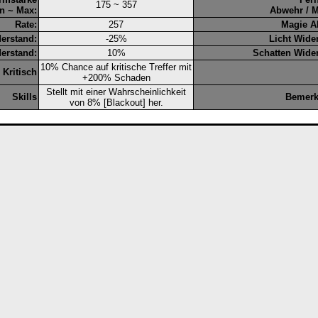
175 ~ 357
n ~ Max:
Abwehr / M
Rate:
257
Magie A
erstand:
-25%
Licht Wide
erstand:
10%
Schatten Wide
10% Chance auf kritische Treffer mit
Kritisch
+200% Schaden
Stellt mit einer Wahrscheinlichkeit
Skills
Bemer
von 8% [Blackout] her.