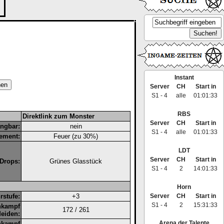
Instant
Server
CH
Start in
S1 - 4
alle
01:01:33
RBS
Direktlink zum Monster
Server
CH
Start in
angbar:
nein
S1 - 4
alle
01:01:33
ement:
Feuer (zu 30%)
LDT
Server
CH
Start in
Drops:
Grünes Glasstück
S1 - 4
2
14:01:33
Horn
Server
CH
Start in
stufe:
+3
S1 - 4
2
15:31:33
hkampf
172 / 261
eiden:
Arena der Talente
nkampf