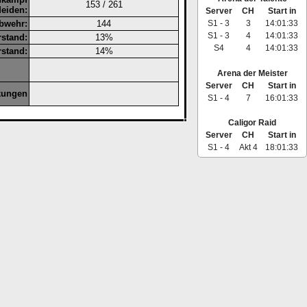
153 / 261
eiden:
Server
CH
Start in
S1 - 3
3
14:01:33
bwehr:
144
S1 - 3
4
14:01:33
rstand:
13%
S4
4
14:01:33
rstand:
14%
Arena der Meister
Server
CH
Start in
kungen
S1 - 4
7
16:01:33
Caligor Raid
Server
CH
Start in
S1 - 4
Akt 4
18:01:33