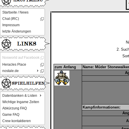
Startseite / News
Chat (IRC)
Impressum
letzte Änderungen
N
2. Such
Sor
Nosworld auf Facebook
Heracles Place
zum Anfang
Name: Müder Stonewalke
nostale.de
Ag
Datenbanken & Listen
Wichtige Ingame Zeiten
Kampfinformationen:
Abkürzung FAQ
Ang
Game FAQ
A
Crew kontaktieren
Angr