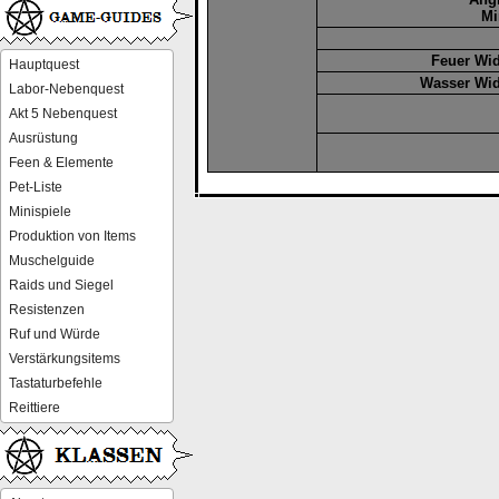
Mi
Feuer Wid
Hauptquest
Wasser Wid
Labor-Nebenquest
Akt 5 Nebenquest
Ausrüstung
Feen & Elemente
Pet-Liste
Minispiele
Produktion von Items
Muschelguide
Raids und Siegel
Resistenzen
Ruf und Würde
Verstärkungsitems
Tastaturbefehle
Reittiere