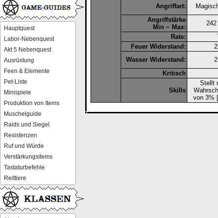
Angriffart:
Magisch
Angriffstärke
242
Min ~ Max:
Hauptquest
Rate:
Labor-Nebenquest
Feuer Widerstand:
Akt 5 Nebenquest
Wasser Widerstand:
Ausrüstung
Feen & Elemente
Kritisch
Pet-Liste
Stellt 
Skills
Wahrsche
Minispiele
von 3% [
Produktion von Items
Muschelguide
Raids und Siegel
Resistenzen
Ruf und Würde
Verstärkungsitems
Tastaturbefehle
Reittiere