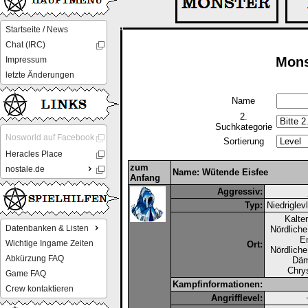
Startseite / News
Chat (IRC)
Mons
Impressum
letzte Änderungen
Name
2.
Suchkategorie
Nosworld auf Facebook
Sortierung
Heracles Place
zum
nostale.de
Name: Wütende Eisfee
Anfang
Aggressiv:
Typ:
Niedriglev
Kalte
Datenbanken & Listen
Nördliche
E
Wichtige Ingame Zeiten
Ort:
Nördliche
Abkürzung FAQ
Dä
Chry
Game FAQ
Kampfinformationen:
Crew kontaktieren
Angrifflevel: