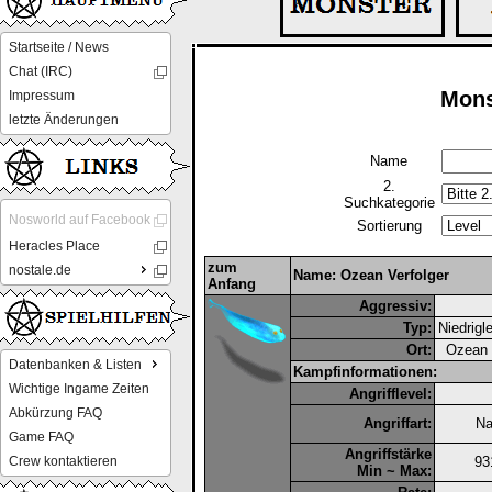
Startseite / News
Chat (IRC)
Mons
Impressum
letzte Änderungen
Name
2.
Suchkategorie
Nosworld auf Facebook
Sortierung
Heracles Place
zum
nostale.de
Name: Ozean Verfolger
Anfang
Aggressiv:
Typ:
Niedrigl
Ort:
Ozean 
Datenbanken & Listen
Kampfinformationen:
Wichtige Ingame Zeiten
Angrifflevel:
Abkürzung FAQ
Angriffart:
Na
Game FAQ
Angriffstärke
Crew kontaktieren
93
Min ~ Max: