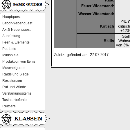
Rate:
Feuer Widerstand:
Wasser Widerstand:
Hauptquest
9% C
Labor-Nebenquest
Kritisch
kritisc
Akt 5 Nebenquest
+120
Ausrüstung
Stell
Skills
Wahrsc
Feen & Elemente
von 3% [
Pet-Liste
Zuletzt geändert am: 27.07.2017
Minispiele
Produktion von Items
Muschelguide
Raids und Siegel
Resistenzen
Ruf und Würde
Verstärkungsitems
Tastaturbefehle
Reittiere