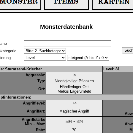
Monsterdatenbank
ame
kategorie
tierung
e: Sturmsand-Kriecher
Level: 81
Aggressiv:
ja
Typ:
Niedriglevlige Pflanzen
Händlerlager Ost
Ort:
Melkis Lagerumfeld
pfinformationen:
Angrifflevel:
+4
Angriffart:
Magischer Angriff
Abwe
Angriffstärke
594 ~ 824
Min ~ Max:
Abwe
Rate:
70
M