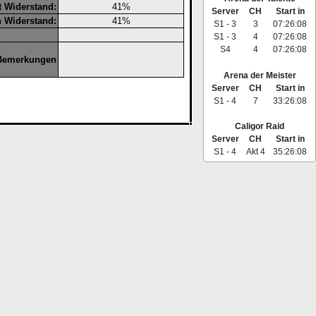
t Widerstand:
41%
Server
CH
Start in
n Widerstand:
41%
S1 - 3
3
07:26:08
S1 - 3
4
07:26:08
S4
4
07:26:08
Bemerkungen
Arena der Meister
Server
CH
Start in
S1 - 4
7
33:26:08
Caligor Raid
Server
CH
Start in
S1 - 4
Akt 4
35:26:08