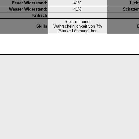
Feuer Widerstand:
41%
Lich
Wasser Widerstand:
41%
Schatte
Kritisch
Stellt mit einer
Skills
Wahrscheinlichkeit von 7%
[Starke Lähmung] her.