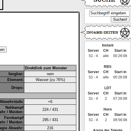
Instant
Server
CH
Start in
S1 - 4
alle
00:26:08
RBS
Direktlink zum Monster
Server
CH
Start in
fangbar:
nein
S1 - 4
alle
00:26:08
Element:
Wasser (zu 76%)
Drops:
LDT
Server
CH
Start in
S1 - 4
2
07:26:08
Abwehrstufe:
+6
Nahkampf
Horn
224 / 431
hr / Meiden:
Server
CH
Start in
Fernkampf
295 / 431
S1 - 4
2
08:56:08
hr / Meiden:
agie Abwehr:
216
Arena der Talente