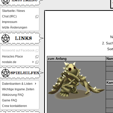
Startseite / News
Chat (IRC)
Impressum
letzte Änderungen
N
2. Such
Sor
Nosworld auf Facebook
Heracles Place
zum Anfang
Nam
nostale.de
Kam
Datenbanken & Listen
Wichtige Ingame Zeiten
Abkürzung FAQ
Game FAQ
Crew kontaktieren