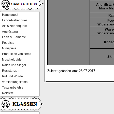
Angriffstär
Min ~ Ma
Hauptquest
Rat
Labor-Nebenquest
Feu
Widerstan
Akt 5 Nebenquest
Wass
Ausrüstung
Widerstan
Feen & Elemente
Kritis
Pet-Liste
Minispiele
Produktion von Items
Skil
Muschelguide
Raids und Siegel
Resistenzen
Zuletzt geändert am: 28.07.2017
Ruf und Würde
Verstärkungsitems
Tastaturbefehle
Reittiere