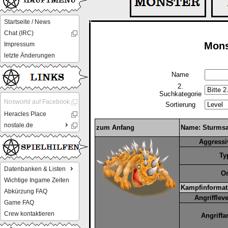
Startseite / News
Chat (IRC)
Mons
Impressum
letzte Änderungen
Name
2.
Suchkategorie
Nosworld auf Facebook
Sortierung
Heracles Place
nostale.de
zum Anfang
Name: Sturmsa
Aggressi
Ty
Datenbanken & Listen
Or
Wichtige Ingame Zeiten
Kampfinformat
Abkürzung FAQ
Angriffleve
Game FAQ
Crew kontaktieren
Angriffar