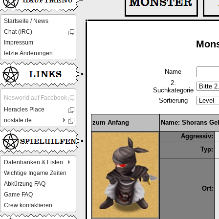
Startseite / News
Chat (IRC)
Mons
Impressum
letzte Änderungen
Name
2.
Suchkategorie
Nosworld auf Facebook
Sortierung
Heracles Place
nostale.de
zum Anfang
Name: Shorans Gel
Aggressiv:
Typ:
Datenbanken & Listen
Wichtige Ingame Zeiten
Abkürzung FAQ
Ort:
Game FAQ
Crew kontaktieren