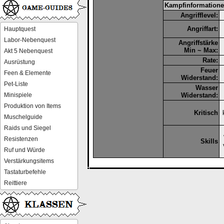
Kampfinformatione
Angrifflevel:
Angriffart:
Hauptquest
Labor-Nebenquest
Angriffstärke
Min ~ Max:
Akt 5 Nebenquest
Rate:
Ausrüstung
Feuer
Feen & Elemente
Widerstand:
Pet-Liste
Wasser
Minispiele
Widerstand:
Produktion von Items
Kritisch
Muschelguide
Raids und Siegel
Resistenzen
Skills
Ruf und Würde
Verstärkungsitems
Tastaturbefehle
Reittiere