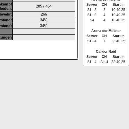
nkampf
Server
CH
Start in
285 / 464
Meiden:
S1 - 3
3
10:40:24
bwehr:
266
S1 - 3
4
10:40:24
rstand:
34%
S4
4
10:40:24
rstand:
34%
Arena der Meister
Server
CH
Start in
kungen
S1 - 4
7
36:40:24
Caligor Raid
Server
CH
Start in
S1 - 4
Akt 4
38:40:24