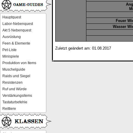
Ang
M
Hauptquest
Feuer Wi
Labor-Nebenquest
Wasser Wi
Akt 5 Nebenquest
Ausrüstung
Feen & Elemente
Zuletzt geändert am: 01.08.2017
Pet-Liste
Minispiele
Produktion von Items
Muschelguide
Raids und Siegel
Resistenzen
Ruf und Würde
Verstärkungsitems
Tastaturbefehle
Reittiere