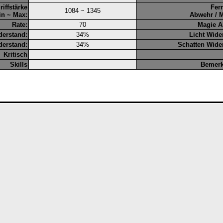
riffstärke
Fer
1084 ~ 1345
in ~ Max:
Abwehr / 
Rate:
70
Magie A
derstand:
34%
Licht Wide
derstand:
34%
Schatten Wide
Kritisch
Skills
Bemer