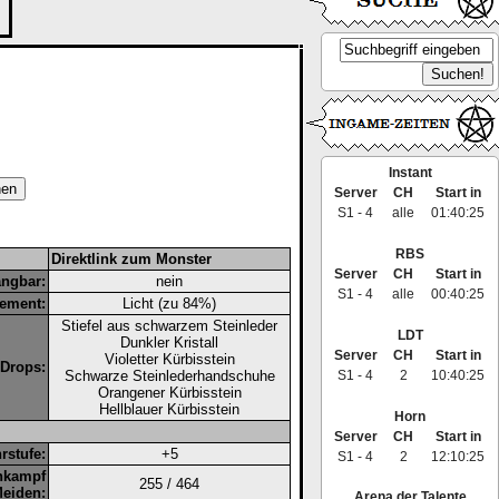
Instant
Server
CH
Start in
S1 - 4
alle
01:40:24
RBS
Direktlink zum Monster
Server
CH
Start in
angbar:
nein
S1 - 4
alle
00:40:24
ement:
Licht (zu 84%)
Stiefel aus schwarzem Steinleder
LDT
Dunkler Kristall
Server
CH
Start in
Violetter Kürbisstein
Drops:
S1 - 4
2
10:40:24
Schwarze Steinlederhandschuhe
Orangener Kürbisstein
Hellblauer Kürbisstein
Horn
Server
CH
Start in
rstufe:
+5
S1 - 4
2
12:10:24
hkampf
255 / 464
Meiden:
Arena der Talente