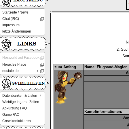
Startseite / News
Chat (IRC)
Impressum
letzte Änderungen
N
2. Such
Sor
Nosworld auf Facebook
Heracles Place
zum Anfang
Name: Flugsand-Magier
nostale.de
A
Datenbanken & Listen
Wichtige Ingame Zeiten
Abkürzung FAQ
Kampfinformationen:
Game FAQ
Ang
Crew kontaktieren
A