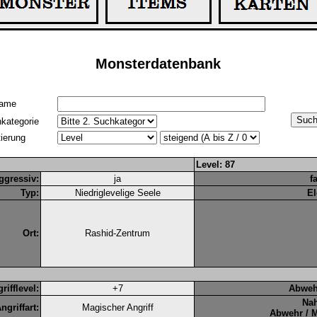
Monsterdatenbank
ame
kategorie
tierung
Level: 87
ggressiv:
ja
f
Typ:
Niedriglevelige Seele
El
Ort:
Rashid-Zentrum
rifflevel:
+7
Abweh
Na
ngriffart:
Magischer Angriff
Abwehr / 