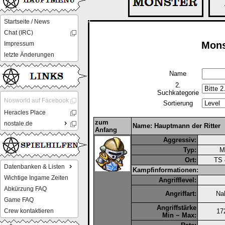
Startseite / News
Chat (IRC)
Mons
Impressum
letzte Änderungen
Name
2.
Suchkategorie
Nosworld auf Facebook
Sortierung
Heracles Place
zum
nostale.de
Name: Hauptmann der Ritter
Anfang
Aggressiv:
Typ:
M
Ort:
TS 
Datenbanken & Listen
Kampfinformationen:
Wichtige Ingame Zeiten
Angrifflevel:
Abkürzung FAQ
Angriffart:
Nah
Game FAQ
Angriffstärke
Crew kontaktieren
17
Min ~ Max: