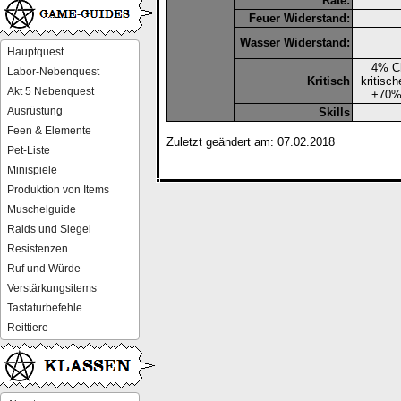
Rate:
Feuer Widerstand:
Wasser Widerstand:
Hauptquest
4% C
Labor-Nebenquest
Kritisch
kritisch
Akt 5 Nebenquest
+70%
Ausrüstung
Skills
Feen & Elemente
Zuletzt geändert am: 07.02.2018
Pet-Liste
Minispiele
Produktion von Items
Muschelguide
Raids und Siegel
Resistenzen
Ruf und Würde
Verstärkungsitems
Tastaturbefehle
Reittiere