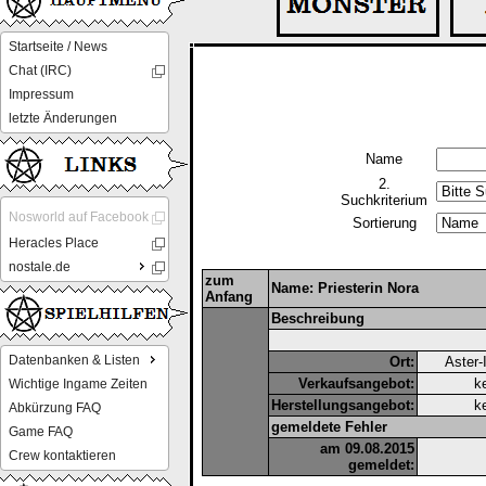
Startseite / News
Chat (IRC)
Impressum
letzte Änderungen
Name
2.
Suchkriterium
Nosworld auf Facebook
Sortierung
Heracles Place
nostale.de
zum
Name: Priesterin Nora
Anfang
Beschreibung
Datenbanken & Listen
Ort:
Aster-
Verkaufsangebot:
k
Wichtige Ingame Zeiten
Herstellungsangebot:
k
Abkürzung FAQ
gemeldete Fehler
Game FAQ
am 09.08.2015
Crew kontaktieren
gemeldet: