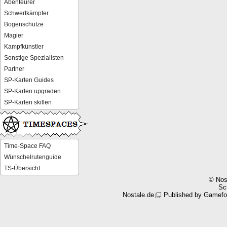
Abenteurer
Schwertkämpfer
Bogenschütze
Magier
Kampfkünstler
Sonstige Spezialisten
Partner
SP-Karten Guides
SP-Karten upgraden
SP-Karten skillen
Time-Space FAQ
Wünschelrutenguide
TS-Übersicht
© Nos
Scr
Nostale.de
Published by
Gamefo