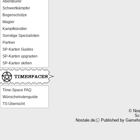
Abenteurer
Schwertkämpfer
Bogenschütze
Magier
Kampfkünstler
Sonstige Spezialisten
Partner
SP-Karten Guides
SP-Karten upgraden
SP-Karten skillen
Time-Space FAQ
Wünschelrutenguide
TS-Übersicht
© Nos
Scr
Nostale.de
Published by
Gamefo