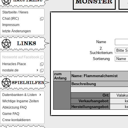
Startseite / News
Chat (IRC)
Impressum
letzte Änderungen
Name
2.
Suchkriterium
Nosworld auf Facebook
Sortierung
Heracles Place
nostale.de
zum
Name: Flammenalchemist
Anfang
Beschreibung
Datenbanken & Listen
Ort:
Valaku
Verkaufsangebot:
k
Wichtige Ingame Zeiten
Herstellungsangebot:
k
Abkürzung FAQ
Game FAQ
Crew kontaktieren