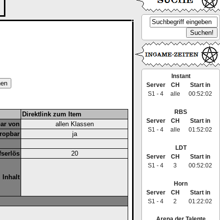
Instant
Server
CH
Start in
S1 - 4
alle
00:52:02
RBS
Direktlink zum Item
Server
CH
Start in
ar von
allen Klassen
S1 - 4
alle
01:52:02
ropbar
ja
LDT
serlös
20
Server
CH
Start in
S1 - 4
3
00:52:02
Inhalt
Horn
Server
CH
Start in
S1 - 4
2
01:22:02
Arena der Talente