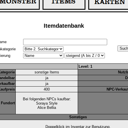
Itemdatenbank
ame
kategorie
tierung
Level: 1
ategorie
sonstige Items
Nutzb
andelbar
ja
D
rkaufbar
ja
aufpreis
400
NPC-Verkauf
Bei folgenden NPCs kaufbar:
Fundort
Soraya Style
Alice Bellia
Sonstiges
Doppelklick im Inventar zur Benutzung.