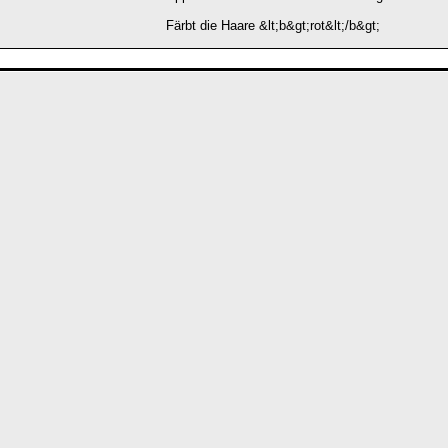
Färbt die Haare &lt;b&gt;rot&lt;/b&gt;