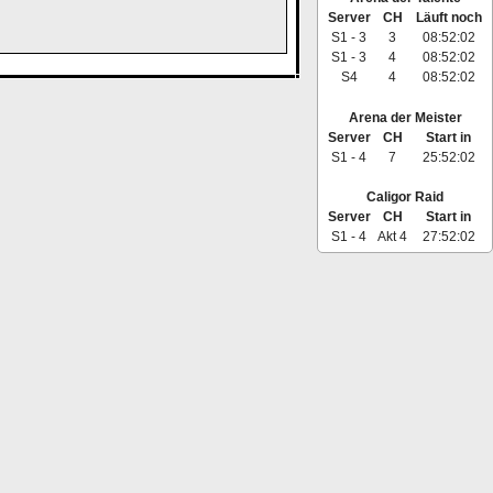
Server
CH
Läuft noch
S1 - 3
3
08:52:02
S1 - 3
4
08:52:02
S4
4
08:52:02
Arena der Meister
Server
CH
Start in
S1 - 4
7
25:52:02
Caligor Raid
Server
CH
Start in
S1 - 4
Akt 4
27:52:02