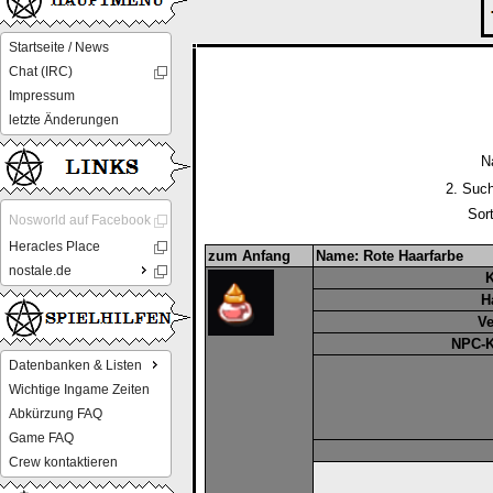
Startseite / News
Chat (IRC)
Impressum
letzte Änderungen
N
2. Such
Sor
Nosworld auf Facebook
Heracles Place
zum Anfang
Name: Rote Haarfarbe
nostale.de
K
H
Ve
NPC-K
Datenbanken & Listen
Wichtige Ingame Zeiten
Abkürzung FAQ
Game FAQ
Crew kontaktieren