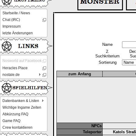
Startseite / News
Chat (IRC)
Impressum
letzte Änderungen
Name
2.
Der
Suchkriterium
Suc
Nosworld auf Facebook
Sortierung
Heracles Place
zum Anfang
nostale.de
Datenbanken & Listen
Wichtige Ingame Zeiten
Abkürzung FAQ
Game FAQ
NPCs
Crew kontaktieren
Teleporter
Katols Stra