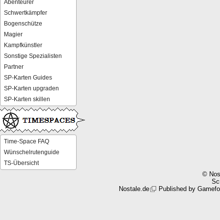
Abenteurer
Schwertkämpfer
Bogenschütze
Magier
Kampfkünstler
Sonstige Spezialisten
Partner
SP-Karten Guides
SP-Karten upgraden
SP-Karten skillen
Time-Space FAQ
Wünschelrutenguide
TS-Übersicht
© Nos
Scr
Nostale.de
Published by
Gamefo