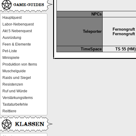
NPCs
Hauptquest
Labor-Nebenquest
Fernongruft
Akt 5 Nebenquest
Teleporter
Fernongruft
Ausrüstung
Feen & Elemente
TimeSpace
TS 55 (HM)
Pet-Liste
Minispiele
Produktion von Items
Muschelguide
Raids und Siegel
Resistenzen
Ruf und Würde
Verstärkungsitems
Tastaturbefehle
Reittiere