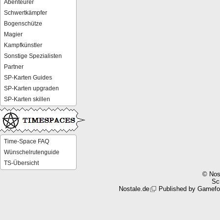
Abenteurer
Schwertkämpfer
Bogenschütze
Magier
Kampfkünstler
Sonstige Spezialisten
Partner
SP-Karten Guides
SP-Karten upgraden
SP-Karten skillen
Time-Space FAQ
Wünschelrutenguide
TS-Übersicht
© Nos
Scr
Nostale.de
Published by
Gamefo