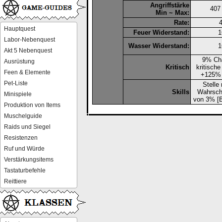
Angriffstärke
407
Min ~ Max:
Rate:
Hauptquest
Feuer Widerstand:
Labor-Nebenquest
Wasser Widerstand:
Akt 5 Nebenquest
9% Ch
Ausrüstung
Kritisch
kritische
Feen & Elemente
+125%
Pet-Liste
Stelle 
Skills
Wahrsche
Minispiele
von 3% [B
Produktion von Items
Muschelguide
Raids und Siegel
Resistenzen
Ruf und Würde
Verstärkungsitems
Tastaturbefehle
Reittiere