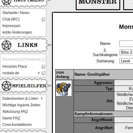
Startseite / News
Chat (IRC)
Mons
Impressum
letzte Änderungen
Name
2.
Suchkategorie
Nosworld auf Facebook
Sortierung
Heracles Place
zum
nostale.de
Name: Gnollspäher
Anfang
Aggressiv:
Typ:
Ko
Nördliche
Datenbanken & Listen
E
Ort:
Nördliche
Wichtige Ingame Zeiten
Dä
Abkürzung FAQ
Kampfinformationen:
Game FAQ
Angrifflevel:
Crew kontaktieren
Angriffart:
Fern