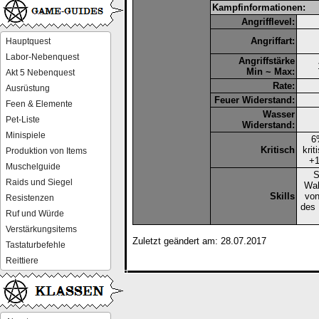
Kampfinformationen:
Angrifflevel:
Angriffart:
Hauptquest
Labor-Nebenquest
Angriffstärke
Min ~ Max:
Akt 5 Nebenquest
Rate:
Ausrüstung
Feuer Widerstand:
Feen & Elemente
Wasser
Pet-Liste
Widerstand:
Minispiele
6
Kritisch
krit
Produktion von Items
+
Muschelguide
S
Raids und Siegel
Wah
Skills
von
Resistenzen
des
Ruf und Würde
Verstärkungsitems
Zuletzt geändert am: 28.07.2017
Tastaturbefehle
Reittiere