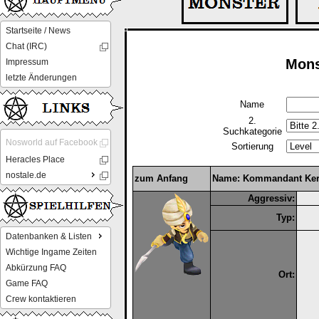
Startseite / News
Chat (IRC)
Mons
Impressum
letzte Änderungen
Name
2.
Suchkategorie
Nosworld auf Facebook
Sortierung
Heracles Place
nostale.de
zum Anfang
Name: Kommandant Ke
Aggressiv:
Typ:
Datenbanken & Listen
Wichtige Ingame Zeiten
Abkürzung FAQ
Ort:
Game FAQ
Crew kontaktieren