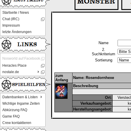
Startseite / News
Chat (IRC)
Impressum
letzte Änderungen
Name
2.
Suchkriterium
Nosworld auf Facebook
Sortierung
Heracles Place
nostale.de
zum
Name: Rosendornhexe
Anfang
Beschreibung
Datenbanken & Listen
Ort:
Verstec
Verkaufsangebot:
k
Wichtige Ingame Zeiten
Herstellungsangebot:
k
Abkürzung FAQ
Game FAQ
Crew kontaktieren